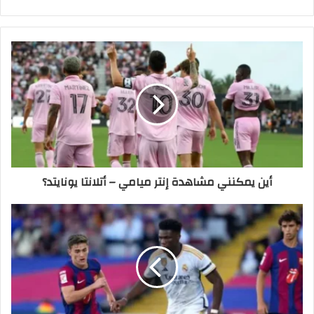
الويب
أين يمكنني مشاهدة ‎إنتر ميامي – أتلانتا يونايتد؟