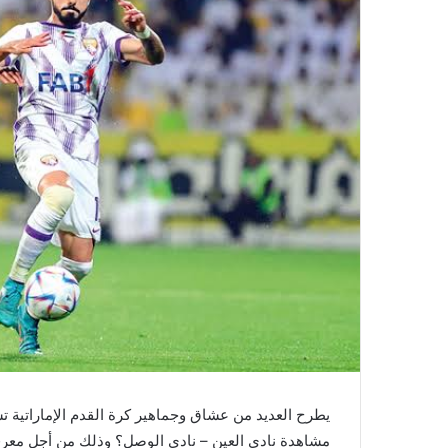
يطرح العديد من عشاق وجماهير كرة القدم الإماراتية 
مشاهدة ‎نادى العين – نادى الوصل؟ وذلك من أجل معرفة أهداف ونتيجة مباراة العين والوصل.