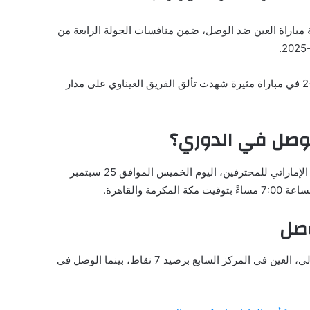
 مباراة العين ضد الوصل، ضمن منافسات الجولة الرابعة من
وانتهت مباراة العين ضد الوصل، بفوز الزعيم بنتيجة 4-2 في مباراة مثيرة شهدت تألق الفريق العيناوي على مدار
لوصل في الدوري؟
وجاء توقيت مباراة العين اليوم ضد الوصل، في الدوري الإماراتي للمحترفين، اليوم الخميس الموافق 25 سبتمبر
وصل
وجاء ترتيبات نادي العين – نادى الوصل، على النحو التالي، العين في المركز السابع برصيد 7 نقاط، بينما الوصل في