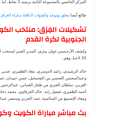
المركز الخامس بالمجموعة الثانية برصيد 3 نقاط، أما منتخب كوريا الجنوبية يحتل المركز الأول برصيد 10 نقاط.
طالع أيضا
معلق وموعد والقنوات الناقلة مباراة العراق وا
تشكيلات الفِرَق: منتخب الكو
الجنوبية لكرة القدم
وكشف الأرجنتيني خوان بيتزي، المدير الفني لمنتخب ا
30 لاعبا، وهم..
خالد الرشيدي، راشد الدوسري، معاذ الظفيري، عذبي ش
وعبدالمحسن العجمي من الفحيحيل، حسن حمدان، حس
العربي، سلطان العنزي من ظفار العماني، عبدالرحمن 
أحمد الظفيري، فيصل زايد، خالد الخرقاوي، محمد دحا
ومعاذ الإصيمع من السالمية، حمد الحربي ومنتصر عبدا
بث مباشر مباراة الكويت وكو