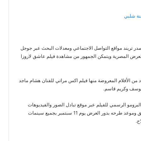
نة شلبي
ر تريند مواقع التواصل الاجتماعي ومعدلات البحث عبر جوجل
لعرض المصرية ويتمكن الجمهور من مشاهدة فيلم عاشق لاروزا
من الأفلام المعروضة منها فيلم اكس مراتي للفنان هشام ماجد
 يوسف وكريم قاسم.
برومو الرسمي للفيلم عبر موقع تبادل الصور والفيديوهات
انستجرام مرفقا بتعليق: “الإعلان التشويقي لفيلم عاشق وموعد طرحه بدور العرض يوم 11 سبتمبر بجميع سينمات
ح.