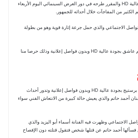
يبحث عشاق السينما عن مشاهدة فيلم عاشق بجودة عالية HD والمقرر طرحه في دور العرض السينمائي اليوم الأربعاء
 الكثير من المفاجآت خلال أحداثه للجمهور.
واصل الاجتماعي والذي حمل جرعة إثارة قوية وهو من بطولة
ونقدم لجمهورنا الأعزاء في التقرير التالي مشاهدة فيلم عاشق بجودة عالية HD وبدون فواصل إعلانية وذلك حرصا منا
يتشوق الجمهور المحب للسينما لمشاهدة فيلم عاشق برستيج بجودة عالية HD وبدون فواصل إعلانية وتدور أحداث
فنان أحمد حاتم والذي يعيش حالة كبيرة من الانتعاش الفني سواء
ل الاجتماعي وظهرت فيه الفنانة أسماء أبو اليزيد والذي
 فسألها أحمد حاتم عن قتلها شخص فتقول قتلته دون الإفصاح