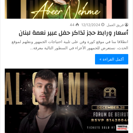
فريق العمل
12/12/2024
44
أسعار ورابط حجز تذاكر حفل عبير نعمة لبنان
انطلاقا منا في موقع كورة وفن على تلبية احتياجات الجمهور ونقلهم لموقع
الحدث، نستعرض للجمهور الأعزاء في السطور التالية معرفة…
أكمل القراءة »