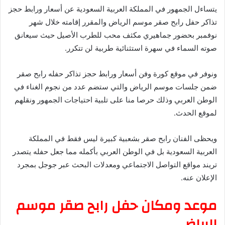
يتساءل الجمهور في المملكة العربية السعودية عن أسعار ورابط حجز
تذاكر حفل رابح صقر موسم الرياض والمقرر إقامته خلال شهر
نوفمبر بحضور جماهيري مكثف محب للطرب الأصيل حيث سيعانق
صوته السماء في سهرة استثنائية طربية لن تتكرر.
ونوفر في موقع كورة وفن أسعار ورابط حجز تذاكر حفله رابح صقر
ضمن جلسات موسم الرياض والتي ستضم عدد من نجوم الغناء في
الوطن العربي وذلك حرصا منا على تلبية احتياجات الجمهور ونقلهم
لموقع الحدث.
ويحظى الفنان رابح صقر بشعبية كبيرة ليس فقط في المملكة
العربية السعودية بل في الوطن العربي بأكمله مما جعل حفله يتصدر
تريند مواقع التواصل الاجتماعي ومعدلات البحث عبر جوجل بمجرد
الإعلان عنه.
موعد ومكان حفل رابح صقر موسم
الرياض