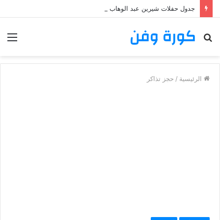
جدول حفلات شيرين عبد الوهاب 2026: تعرف على مواعيد وأماكن حفلات شيرين عبد الوهاب
كورة وفن
بحث
الق
عن
الرئيسية
/
حجز تذاكر