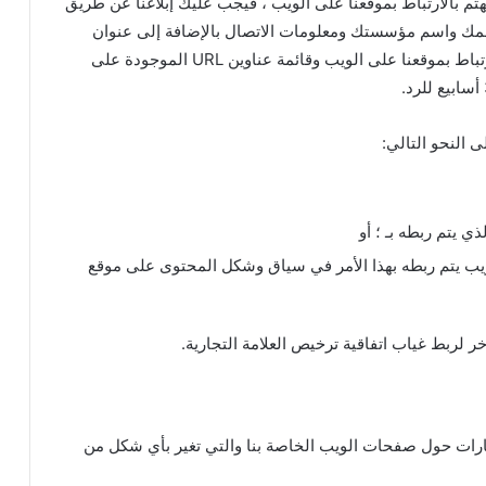
لمنظمات المذكورة في الفقرة 2 أعلاه وتهتم بالارتباط بموقعنا على الويب ، فيجب عليك إبلاغنا عن طريق
سمك واسم مؤسستك ومعلومات الاتصال بالإضافة إلى عنوان
URL الخاص بموقعك وقائمة بأي عناوين URL تنوي الارتباط بموقعنا على الويب وقائمة عناوين URL الموجودة على
 النحو التالي:
 يتم ربطه بـ ؛ أو
يب يتم ربطه بهذا الأمر في سياق وشكل المحتوى على موقع
 لربط غياب اتفاقية ترخيص العلامة التجارية.
طارات حول صفحات الويب الخاصة بنا والتي تغير بأي شكل من