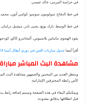
في حراسة المرمى: خالد عيسى.
في خط الدفاع: سولومون سوسو، كوامي أتون، محمد عوض
في خط الوسط: بارك يونغ، يحيى نادر، ميشيل درامان.
يقود الهجوم: ماتياس بلاسيوس، أليخاندرو كاكو، كودجو ل
أقرأ أيضا
جدول مباريات العين في دوري أبطال آسيا 2024-2025 والترتيب
مشاهدة البث المباشر مباراة 
وينتظر العديد من المحبين والجمهور مشاهدة البث المب
كأس رابطة المحترفين الإماراتية.
ويمكنكم البقاء في هذه الصفحة وسيتم إضافة رابط بث م
قبل انطلاقها بدقائق معدودة.