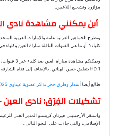
مؤازرة وتشجيع اللاعبين.
أين يمكنني مشاهدة ‎نادى العين – نادى كلباء؟
كلباء؟ أو ما هي القنوات الناقلة مباراة العين وكلباء في 
HD 1 بتعليق حسن الهنائي، بالإضافة إلى فناة الشارقة الرياضية بتعليق موسى عيد.
طالع أيضا
أسعار وطرق حجز تذاكر عضوية عيناوي 2024/2025
تشكيلات الفِرَق: نادى العين –
واستقر الأرجنتيني هيرنان كريسبو المدير الفني للزع
الإسلامي، والتي جاءت على النحو التالي..