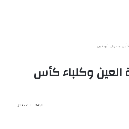
اء كأس مصرف أبوظبي
ة العين وكلباء كأس
349
2 دقائق