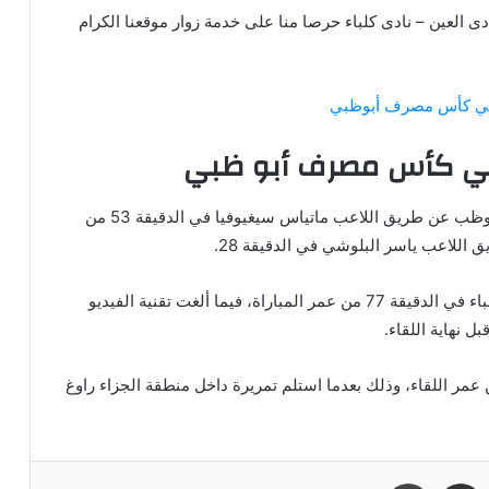
تعرض موقع كورة وفن خلال هذا المقال مشاهدة ‎نادى العين – نادى كلباء حرصا منا على خدمة زوار موقعنا الكرام
ن في كأس مصرف أبوظبي
 في كأس مصرف أبو ظبي
وجاءت أهداف مباراة العين وكلباء، في كأس مصرف أبوظب عن طريق اللاعب ماتياس سيغيوفيا في الدقيقة 53 من
ق اللاعب ياسر البلوشي في الدقيقة 28.
وأحرز محمد عوض الله هدف العين الثاني أمام اتحاد كلباء في الدقيقة 77 من عمر المباراة، فيما ألغت تقنية الفيديو
 نهاية اللقاء.
سيكو بابا هدف العين الثالث في الدقيقة 95 من عمر اللقاء، وذلك بعدما استلم تمريرة داخل منطقة الجزاء راوغ
مشاركة عبر البريد
طباعة