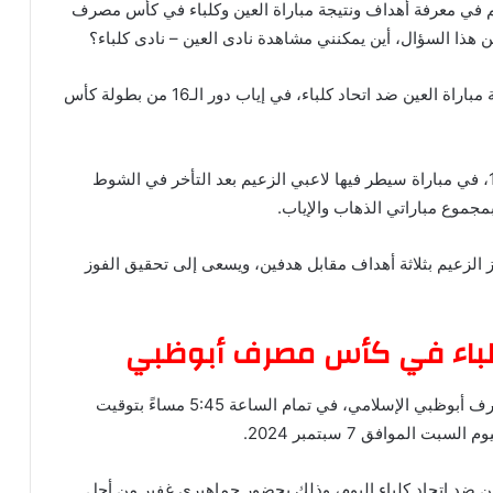
يم في معرفة أهداف ونتيجة مباراة العين وكلباء في كأس مصرف
ن يمكنني مشاهدة ‎نادى العين – نادى كلباء؟
ويوفر موقع كورة وفن خلال هذه السطور، أهداف نتيجة مباراة العين ضد اتحاد كلباء، في إياب دور الـ16 من بطولة كأس
وانتهت مباراة العين واتحاد كلباء، بفوز العين بنتيجة 3-1، في مباراة سيطر فيها لاعبي الزعيم بعد التأخر في الشوط
وز الزعيم بثلاثة أهداف مقابل هدفين، ويسعى إلى تحقيق الفوز
وكلباء في كأس مصرف أبوظبي
وجاء موعد مباراة الإياب العين ضد كلباء، في كأس مصرف أبوظبي الإسلامي، في تمام الساعة 5:45 مساءً بتوقيت
عين ضد اتحاد كلباء اليوم، وذلك بحضور جماهيري غفير من أجل