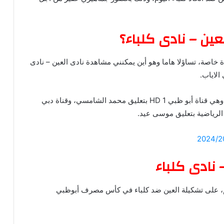
وتطرح الجماهير العربية عامة والإمارات العربية المتحدة خاصة، تساؤلا هاما وهو أين يمكنني مشاهدة ‎نادى العين – نادى
الاياب.
ويمكنكم مشاهدة مباراة العين ضد كلباء عبر 3 قنوات، وهي قناة أبو ظبي HD 1 بتعليق محمد الشامسي، وقناة دبي
 نادى كلباء
يم، على تشكيلة العين ضد كلباء في كأس مصرف أبوظبي