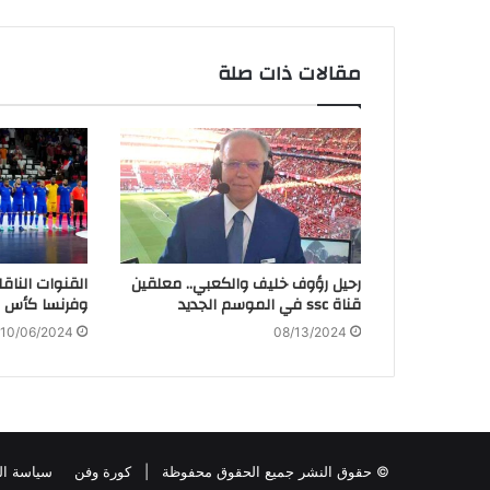
مقالات ذات صلة
رحيل رؤوف خليف والكعبي.. معلقين
القنوات الناقل
قناة ssc في الموسم الجديد
وفرنسا كأس الع
10/06/2024
08/13/2024
© حقوق النشر جميع الحقوق محفوظة |
كورة وفن
سياسة ا