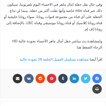
وفي حال نقل حفلة امال ماهر في الاحساء اليوم تلفزيونيا، سيكون
ذلك عبر قناة mbc خاصة وأنها نقلت أكثر من حفلة، بينما لن تذاع
الحفلة على أي قناة من مجموعة قنوات روتانا، سواء روتانا خليجية أو
قناة روتانا كلاسيك أو قناة روتانا موسيقى وقناة LBC، بالإضافة إلى
روتانا إف إم.
ولمشاهدة بث مباشر حفل آمال ماهر الأحساء بجودة عالية HD
الرجاء الضغط هنا
اقرأ أيضا
مشاهدة مسلسل العميل الحلقة 26 بجودة عالية
فيسبوك
تويتر
لينكدإن
بينتيريست
مشاركة عبر البريد
طباعة