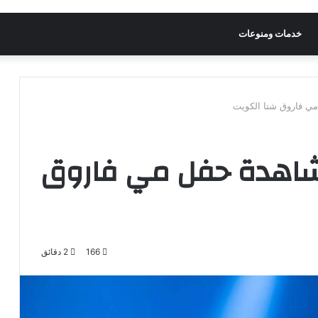
خدمات ومنوعات
مي فاروق شتا الكويت
مشاهدة حفل مي فاروق
166
2 دقائق