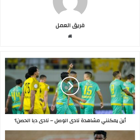
فريق العمل
موقع
الويب
أين يمكنني مشاهدة ‎نادى الوصل – نادى دبا الحصن؟