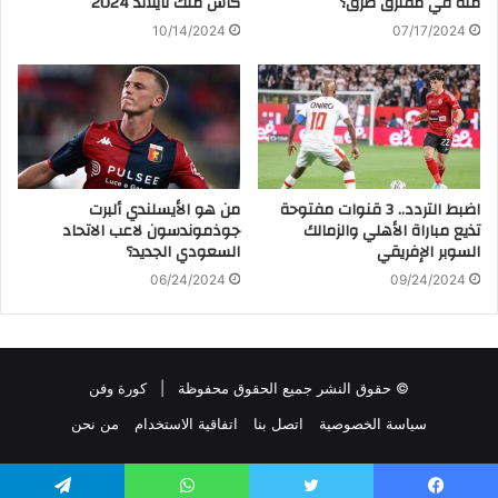
منة في مفترق طرق؟
كأس ملك تايلاند 2024
10/14/2024
07/17/2024
اضبط التردد.. 3 قنوات مفتوحة
من هو الأيسلندي ألبرت
تذيع مباراة الأهلي والزمالك
جوذموندسون لاعب الاتحاد
السوبر الإفريقي
السعودي الجديد؟
06/24/2024
09/24/2024
© حقوق النشر جميع الحقوق محفوظة |
كورة وفن
سياسة الخصوصية
اتصل بنا
اتفاقية الاستخدام
من نحن