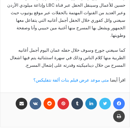
حسين للأعمال وسينقل الحفل عبر قناة LBC وإذاعة ميلودي الأردن
وعبر العديد من القنوات المهتمة بالحفلات عبر موقع يوتيوب حيث
سيغني وائل كفوري خلال الحفل أجمل أغانيه التي يتفاعل معها
الجمهور ويشعل بها المسرح منها أغنية مين حبيبي وأنا وصفحة
وطويتها.
كما سيغني جورج وسوف خلال حفله عمان اليوم أجمل أغانيه
الطربية منها كلام الناس وذلك في سهرة استثنائية يتم فيها اشعال
المسرح من خلال ديناميكيته وقدرته على إشعال المسرح.
اقرأ أيضا
متى موعد عرض فيلم بنات ألفة نتفليكس؟
فيسبوك
تويتر
لينكدإن
بينتيريست
مشاركة عبر البريد
طباعة