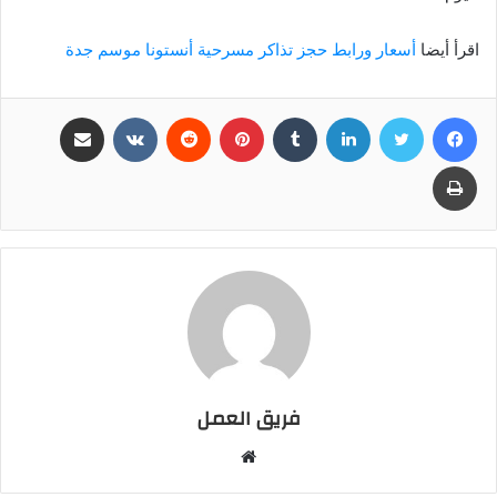
اقرأ أيضا
أسعار ورابط حجز تذاكر مسرحية أنستونا موسم جدة
فيسبوك
تويتر
لينكدإن
بينتيريست
مشاركة عبر البريد
طباعة
فريق العمل
موقع
الويب