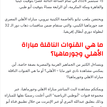
15 سبتمبر 2024 في تمام الساعة الثالثة عصرًا بتوقيت كينيا
والقاهرة ومكة المكرمة، أي الرابعة مساءً بتوقيت أبو ظبي.
ويحتضن ملعب نيايو بالعاصمة الكينية نيروبي، مباراة الأهلي المصري
ضد جورماهيا الكيني، والتي ستقام ضمن منافسات ذهاب دور الـ 32
لبطولة دوري أبطال إفريقيا.
ما هي القنوات الناقلة مباراة
الأهلي وجورماهيا؟
ويتساءل الكثير من الجماهير العربية والمصرية بصفة خاصة، أين
يمكنني مشاهدة ‎نادي غور مايا – الأهلي؟ أو ما هي القنوات الناقلة
مباراة الاهلي وجورماهيا؟
ويمكنكم مشاهدة البث المباشر مباراة الاهلي وجورماهيا، عبر
مجموعة قنوات “أبوظبي الرياضية” التي أعلنت رسميًا نقلها للمباراة
وذلك بتعليق عبدالله المري أو عبر الإنترنت من خلال تطبيق قناة أبو