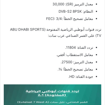
معدل الترميز (SR): 30,000
النظام: DVB-S2 8PSK
معامل تصحيح الخطأ :FEC): 3/4
تردد قنوات أبوظبي الرياضية المفتوحة (ABU DHABI SPORTS
TV) على القمر الصناعي عرب سات:
تردد
القناة
: 11804.
معامل
الاستقطاب
:
أفقي
.
معدل
الترميز
: 27500.
معامل
تصحيح
الخطأ
: ¾.
جودة
القناة
: HD.