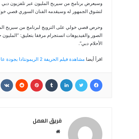
وسيعرض برنامج من سيربح المليون عبر تلفزيون دبي وم
لتشوق الجمهور له وسيقدمه الفنان السوري قصي خولي
وحرص قصي خولي على الترويج لبرنامج من سيربح الملي
الصور والفيديوهات انستجرام مرفقا بتعليق: “المليو
الأحلام دبي”.
اقرأ أيضا
مشاهدة فيلم الحريفة 2 الريمونتادا بجودة عالية
فيسبوك
تويتر
لينكدإن
بينتيريست
فريق العمل
موقع
الويب