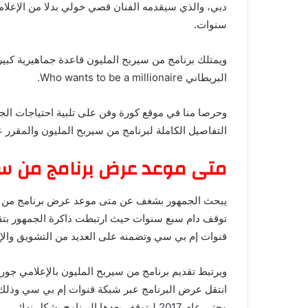
دبي، والذي سيقدمه الفنان قصي خولي بدلا من الإعلام
سنوات.
ويمتلك برنامج من سيربح المليون قاعدة جماهيرية كبي
البريطاني Who wants to be a millionaire.
وحرصا منا في موقع كورة وفن على تلبية احتياجات الج
التفاصيل الكاملة لبرنامج من سيربح المليون والمقرر 
متى موعد عرض برنامج من سي
يبحث الجمهور بشغف عن متى موعد عرض برنامج من سي
توقف دام سبع سنوات حيث ارتبطت ذاكرة الجمهور بتق
قنوات إم بي سي وتضمنه على العديد من التشويق والإث
وحتى عام 2017 ليتوقف بعدها البرنامج بشكل نهائي.