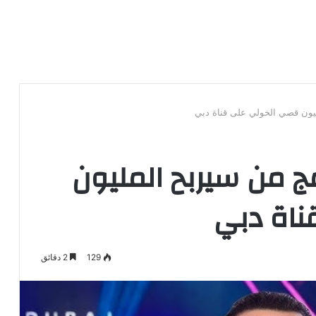
يون قصي الخولي على قناة دبي
ج من سيربح المليون
ناة دبي
129
2 دقائق