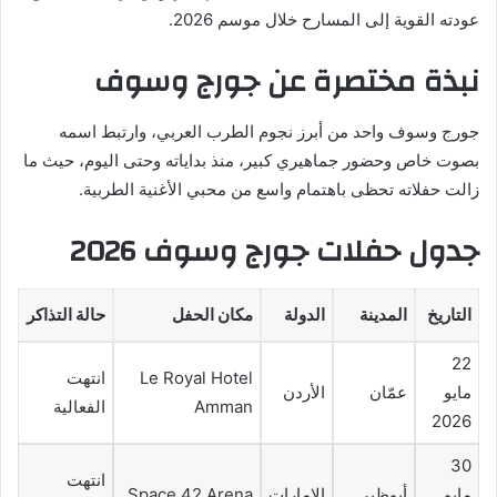
عودته القوية إلى المسارح خلال موسم 2026.
نبذة مختصرة عن جورج وسوف
جورج وسوف واحد من أبرز نجوم الطرب العربي، وارتبط اسمه
بصوت خاص وحضور جماهيري كبير، منذ بداياته وحتى اليوم، حيث ما
زالت حفلاته تحظى باهتمام واسع من محبي الأغنية الطربية.
جدول حفلات جورج وسوف 2026
التاريخ
المدينة
الدولة
مكان الحفل
حالة التذاكر
22
Le Royal Hotel
انتهت
مايو
عمّان
الأردن
Amman
الفعالية
2026
30
انتهت
مايو
أبوظبي
الإمارات
Space 42 Arena