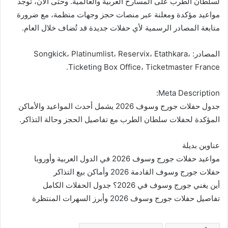
لسلطان الطرب على المسارح العربية والعالمية. وحتى الآن، توجد
مواعيد مؤكدة ومعلنة عبر منصات حجز وجهات منظمة، مع ضرورة
متابعة المصادر الرسمية لأي حفلات جديدة قد تُضاف خلال العام.
المصادر: Songkick، Platinumlist، Reservix، Etathkara،
Ticketing Box Office، Ticketmaster France.
Meta Description:
جدول حفلات جورج وسوف 2026 يشمل أحدث المواعيد والأماكن
المؤكدة لحفلات سلطان الطرب مع تفاصيل الحجز وحالة التذاكر.
عناوين بديلة
مواعيد حفلات جورج وسوف 2026 في الدول العربية وأوروبا
حفلات جورج وسوف القادمة 2026 وأماكن بيع التذاكر
أين يغني جورج وسوف في 2026؟ جدول الحفلات الكامل
تفاصيل حفلات جورج وسوف 2026 وأبرز السهرات المنتظرة