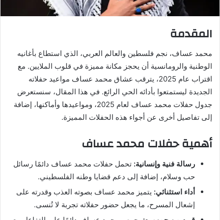
المقدمة
محمد عساف، نجم فلسطين والعالم العربي، الذي استطاع بأغانيه
الوطنية والرومانسية أن يحجز مكانة مميزة في قلوب الملايين. مع
اقتراب عام 2025، يترقب عشاق محمد عساف مواعيد حفلاته
الجديدة ليستمتعوا بأدائه الحي الرائع. في هذا المقال، سنستعرض
جدول حفلات محمد عساف لعام 2025، ومواعيدها وأماكنها، إضافة
إلى تفاصيل أخرى عن أجواء هذه الحفلات المميزة.
أهمية حفلات محمد عساف
رسالة فنية وإنسانية:
تحمل حفلات محمد عساف دائمًا رسائل
حب وسلام، إضافة إلى دعم قضايا وطنه الفلسطيني.
أداء استثنائي:
يتميز محمد عساف بصوته العذب وقدرته على
إشعال المسرح، ما يجعل حضور حفلاته تجربة لا تُنسى.
قربه من جمهوره:
يحرص محمد عساف دائمًا على التفاعل مع