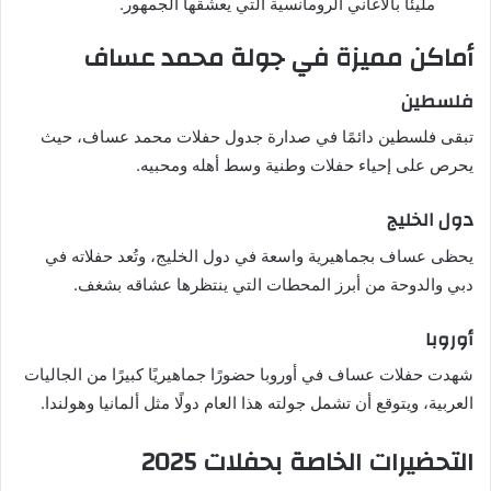
مليئًا بالأغاني الرومانسية التي يعشقها الجمهور.
أماكن مميزة في جولة محمد عساف
فلسطين
تبقى فلسطين دائمًا في صدارة جدول حفلات محمد عساف، حيث
يحرص على إحياء حفلات وطنية وسط أهله ومحبيه.
دول الخليج
يحظى عساف بجماهيرية واسعة في دول الخليج، وتُعد حفلاته في
دبي والدوحة من أبرز المحطات التي ينتظرها عشاقه بشغف.
أوروبا
شهدت حفلات عساف في أوروبا حضورًا جماهيريًا كبيرًا من الجاليات
العربية، ويتوقع أن تشمل جولته هذا العام دولًا مثل ألمانيا وهولندا.
التحضيرات الخاصة بحفلات 2025