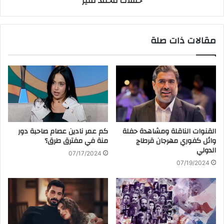
حفلات محمد منير
مقالات ذات صلة
القنوات الناقلة ومشاهدة حفلة
كم عمر نادين عصام صاحبة دور
وائل كفوري مهرجان قرطاج
منة في مفترق طرق؟
الدولي
07/17/2024
07/19/2024