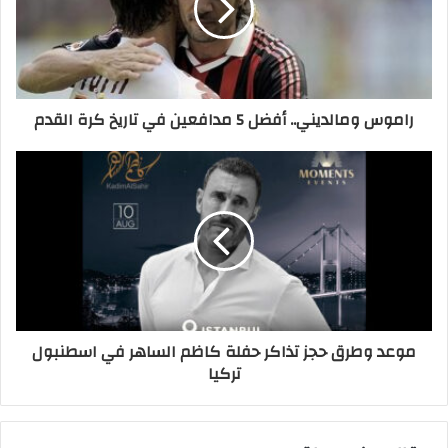
راموس ومالديني.. أفضل 5 مدافعين في تاريخ كرة القدم
موعد وطرق حجز تذاكر حفلة كاظم الساهر في اسطنبول
تركيا