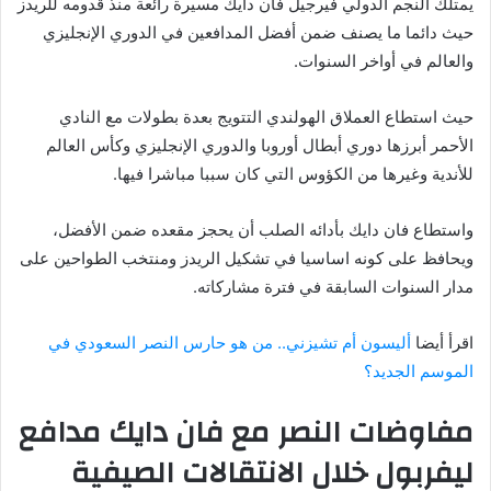
يمتلك النجم الدولي فيرجيل فان دايك مسيرة رائعة منذ قدومه للريدز
حيث دائما ما يصنف ضمن أفضل المدافعين في الدوري الإنجليزي
والعالم في أواخر السنوات.
حيث استطاع العملاق الهولندي التتويج بعدة بطولات مع النادي
الأحمر أبرزها دوري أبطال أوروبا والدوري الإنجليزي وكأس العالم
للأندية وغيرها من الكؤوس التي كان سببا مباشرا فيها.
واستطاع فان دايك بأدائه الصلب أن يحجز مقعده ضمن الأفضل،
ويحافظ على كونه اساسيا في تشكيل الريدز ومنتخب الطواحين على
مدار السنوات السابقة في فترة مشاركاته.
اقرأ أيضا
أليسون أم تشيزني.. من هو حارس النصر السعودي في
الموسم الجديد؟
مفاوضات النصر مع فان دايك مدافع
ليفربول خلال الانتقالات الصيفية