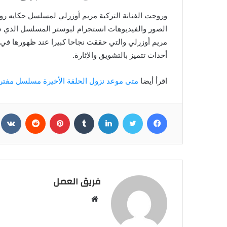
وروجت الفنانة التركية مريم أوزرلي لمسلسل حكايه ر
الصور والفيديوهات انستجرام لبوستر المسلسل الذي س
مريم أوزرلي والتي حققت نجاحا كبيرا عند ظهورها في
أحداث تتميز بالتشويق والإثارة.
اقرأ أيضا
متى موعد نزول الحلقة الأخيرة مسلسل مفت
فيسبوك
تويتر
لينكدإن
بينتيريست
فريق العمل
موقع
الويب