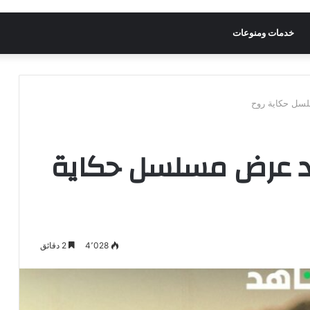
خدمات ومنوعات
سل حكاية روح
د عرض مسلسل حكاية
4٬028
2 دقائق