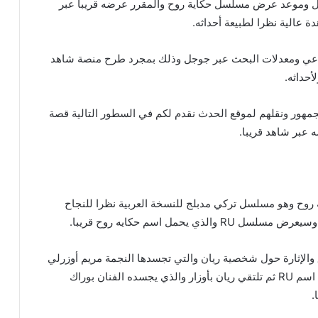
ل وموعد عرض مسلسل حكاية روح والمقرر عرضه قريبا عبر
 عالية نظرا لطبيعة أحداثه.
ماعي ومعدلات البحث عبر جوجل وذلك بمجرد طرح منصة شاهد
حداثه.
لجمهور ونقلهم لموقع الحدث نقدم لكم في السطور التالية قصة
عبر شاهد قريبا.
وح وهو مسلسل تركي مدبلج للنسخة العربية نظرا للنجاح
يحمل اسم حكايه روح قريبا.
الإثارة حول شخصية ريان والتي تجسدها النجمة مريم أوزرلي
وهي سيدة تدير مطعم بمساعدة زوجها ويحمل المطعم اسم RU ثم تلتقي ريان بأوزار والذي يجسده الفنان بوراك