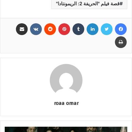
قصة فيلم "الحريفة 2: الريمونتادا"
فيسبوك
تويتر
لينكدإن
بينتيريست
مشاركة عبر البريد
طباعة
roaa omar