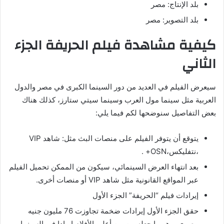
بلد الإنتاج: مصر
بلد التصوير: مصر
كيفية مشاهدة فيلم الحريفة الجزء
الثاني
سيعرض الفيلم في العديد من دور السينما الكبرى في مصر والدول
العربية مثل سينما مول العرب وسينما سيتي ستارز، كذلك هناك
بعض التفاصيل سنوضحها لكم فيما يلي:
يتوقع أن يتوفر الفيلم على منصات البث مثل: شاهد VIP
،نتفليكس،OSN+ .
بعد انتهاء العرض السينمائي، سيكون من الممكن تحميل الفيلم
عبر المواقع القانونية مثل شاهد VIP أو منصات أخرى.
إيرادات فيلم “الحريفة” الجزء الأول
حقق الجزء الأول إيرادات ضخمة تجاوزت 76 مليون جنيه
مصري، وهو ما جعله من بين أعلى الأفلام إيرادا في السينما