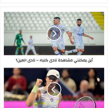
الويب
أين يمكنني مشاهدة ‎نادى كلباء – نادى العين؟