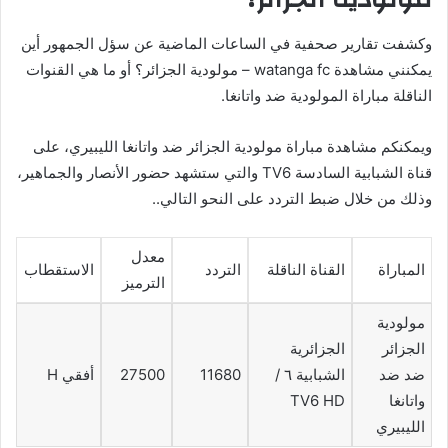
وكشفت تقارير صحفية في الساعات الماضية عن سؤل الجمهور أين
يمكنني مشاهدة ‎watanga fc – مولودية الجزائر؟ أو ما هي القنوات
الناقلة مباراة المولودية ضد واتانغا.
ويمكنكم مشاهدة مباراة مولودية الجزائر ضد واتانغا الليبيري، على
قناة الشبابية السادسة TV6 والتي ستشهد حضور الأنصار والجماهير،
وذلك من خلال ضبط التردد على النحو التالي..
معدل
المباراة
القناة الناقلة
التردد
الاستقطاب
الترميز
مولودية
الجزائر
الجزائرية
ضد ضد
الشبابية ٦ /
11680
27500
أفقي H
واتانغا
TV6 HD
الليبيري