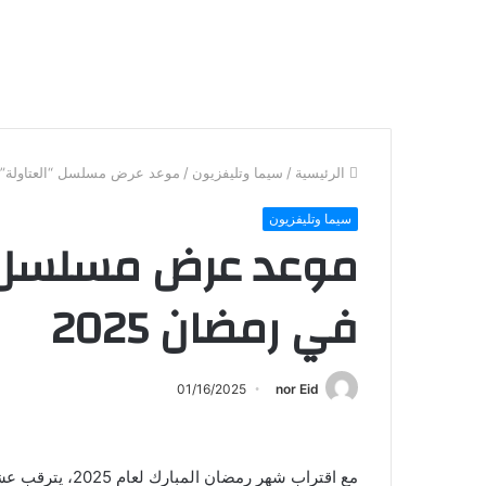
الرئيسية
/
سيما وتليفزيون
/
موعد عرض مسلسل “العتاولة” الج
سيما وتليفزيون
موعد عرض مسلسل “ال
في رمضان 2025
01/16/2025
nor Eid
مع اقتراب شهر رمضان المبارك لعام 2025، يترقب عشاق الدراما المصرية عرض الجزء الثاني من مسلسل