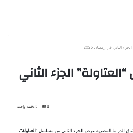
زء الثاني في رمضان 2025
عتاولة” الجزء الثاني
69
دقيقة واحدة
“العتاولة”
،