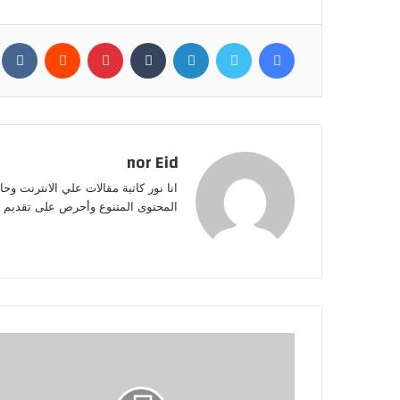
فيسبوك
تويتر
لينكدإن
بينتيريست
nor Eid
انا نور كاتبة مقالات علي الانترنت وح
المحتوى المتنوع وأحرص على تقديم مق