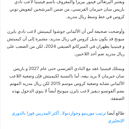
ويعتبر البرتغالي فيتور بيريرا والمعروف باسم فيتينيا لاعب نادي
باريس سان جيرمان الفرنسي، من ضمن المرشحين لتعويض توني
كروس في خط وسط ريال مدريد.
وأوضحت صحيفة آس أن الألماني جوشوا كيميتش لاعب نادي بايرن
ميونخ قد يكون بديل كروس في ريال مدريد، مشيرة إلى أن كيميتش
و فيتينيا يظهران في الميركاتو الصيفي 2024، لكن من الصعب على
ريال مدريد ضم أحد اللاعبين.
ويمتلك فيتينيا عقد مع النادي الفرنسي حتى عام 2027 و باريس
سان جيرمان لا يريد بيعه، أما بالنسبة لكيميتش فإن وضعية اللاعب
الألماني تشابه وضعية كروس موسم 2015 لكن ريال مدريد المهتم
بضم ألفونسو ديفيز لاعب بايرن ميونيخ أيضاً لا ينوي الدخول بهذه
الصفقة.
طالع أيضا
ترتيب مورينيو وجوارديولا.. أكثر المدربين فوزا بالدوري
الإنجليزي