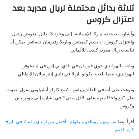
ثلاثة بدائل محتملة لريال مدريد بعد
اعتزال كروس
وأشارت صحيفة ماركا الإسبانية، إلى وجود 3 بدائل لتعويض رحيل
واعتزال كروس، إذ يقدم كيميتش وباريلا وفيرمان خصائص يمكن أن
تناسب ريال مدريد كبديل للألماني.
ويلعب الهولندي جوي فيرمان في نادي بي إس في إيندهوفن
الهولندي، بينما يلعب نيكولو باريلا في نادي إنتر ميلان الإيطالي.
ونوهت على أنه في الفالديبيباس، سُمع كارلو أنشيلوتي يقول بصوت
عالٍ “دع واحدًا منهم على الأقل يبقى!” في إشارة إلى مودريتش
وكروس.
أقرأ أيضا
من بينهم رونالدو وبيكهام.. أفضل من ارتدى رقم 7 في تاريخ
كرة القدم