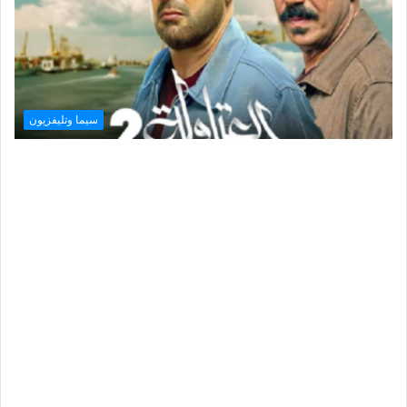
سيما وتليفزيون